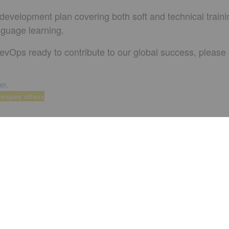
 development plan covering both soft and technical train
anguage learning.
evOps ready to contribute to our global success, please 
er,
inspire others
Apply now!
tros