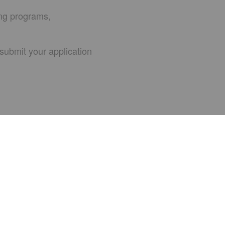
ing programs,
submit your application