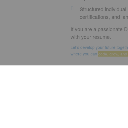
Structured individual
certifications, and l
If you are a passionate D
with your resume.
Let’s develop your future togeth
where you can
code, grow, and 
Empleos y Carrera
Trabaja con Noso
adesso.es