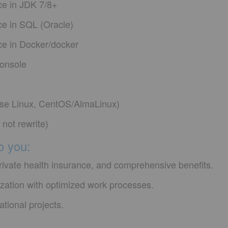
ce in JDK 7/8+
ce in SQL (Oracle)
ce in Docker/docker
Konsole
ise Linux, CentOS/AlmaLinux)
not rewrite)
o you:
private health insurance, and comprehensive benefits.
ization with optimized work processes.
national projects.