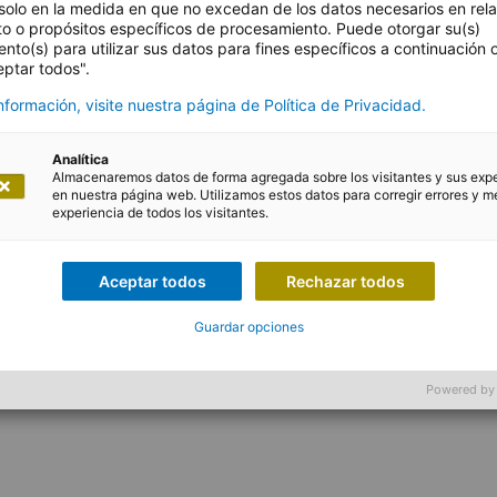
solo en la medida en que no excedan de los datos necesarios en rel
to o propósitos específicos de procesamiento. Puede otorgar su(s)
nto(s) para utilizar sus datos para fines específicos a continuación
eptar todos".
formación, visite nuestra página de Política de Privacidad.
Analítica
Almacenaremos datos de forma agregada sobre los visitantes y sus exp
Spain, we are looking for a skilled DevOps Engineer (Lin
en nuestra página web. Utilizamos estos datos para corregir errores y me
experiencia de todos los visitantes.
m, with strong problem-solving abilities and a proactive a
Aceptar todos
Rechazar todos
he client project to operate, maintain and improve its m
ugh the logistics cycle.
Guardar opciones
remotely in Spain, daily work in an international environ
Powered by