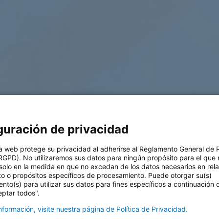
guración de privacidad
& AWS
a web protege su privacidad al adherirse al Reglamento General de 
RGPD). No utilizaremos sus datos para ningún propósito para el que 
solo en la medida en que no excedan de los datos necesarios en rel
cios cloud para empresas
to o propósitos específicos de procesamiento. Puede otorgar su(s)
nto(s) para utilizar sus datos para fines específicos a continuación
eptar todos".
formación, visite nuestra página de Política de Privacidad.