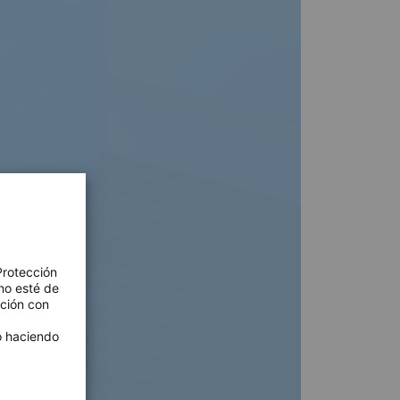
Protección
no esté de
ación con
 o haciendo