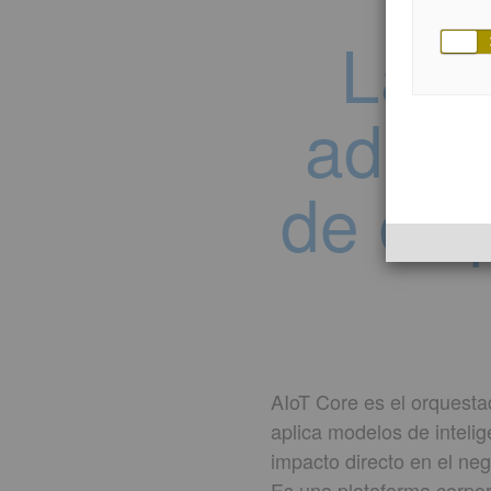
La p
adess
de dis
AIoT Core es el orquestad
aplica modelos de intelig
impacto directo en el ne
Es una plataforma corpor