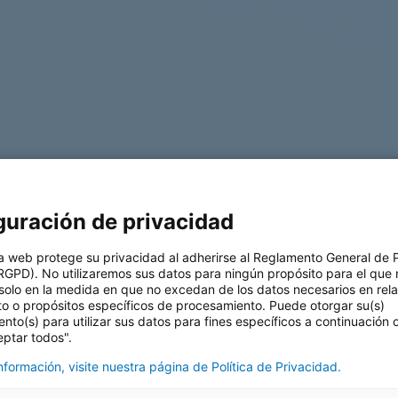
e
guración de privacidad
a web protege su privacidad al adherirse al Reglamento General de 
Aplicamos inteligencia.
RGPD). No utilizaremos sus datos para ningún propósito para el que 
solo en la medida en que no excedan de los datos necesarios en rel
to o propósitos específicos de procesamiento. Puede otorgar su(s)
nto(s) para utilizar sus datos para fines específicos a continuación
eptar todos".
formación, visite nuestra página de Política de Privacidad.