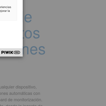
IA de
eriencias
jorar la
 datos
isiones
alquier dispositivo,
ciones automáticas con
ard de monitorización.
to, desde la ingesta de