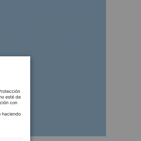
Protección
no esté de
ación con
 o haciendo