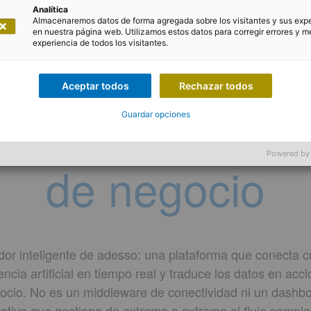
Analítica
lataforma IoT + 
Almacenaremos datos de forma agregada sobre los visitantes y sus exp
en nuestra página web. Utilizamos estos datos para corregir errores y me
experiencia de todos los visitantes.
o que convierte
Aceptar todos
Rechazar todos
positivos en dec
Guardar opciones
Powered by
de negocio
or inteligente de adesso: una plataforma que conecta cu
encia artificial en tiempo real y traduce los datos en ac
gocio. No es un middleware de conectividad ni un dashbo
ativa que gestiona de extremo a extremo el flujo comple