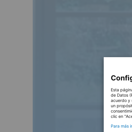
Confi
Esta págin
de Datos (
acuerdo y 
un propósi
consentimie
clic en "Ac
Para más in