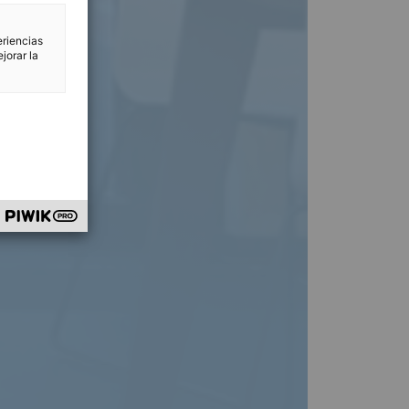
eriencias
jorar la