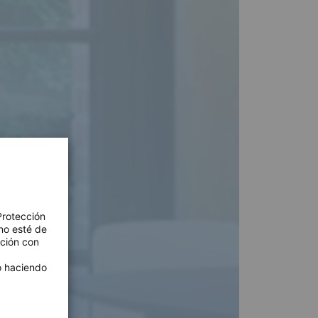
Protección
no esté de
ación con
 o haciendo