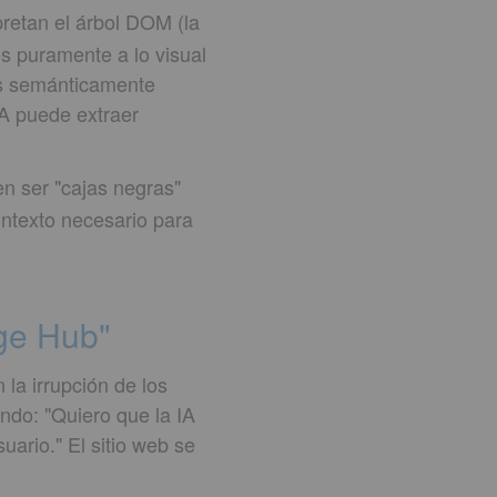
retan el árbol DOM (la
os puramente a lo visual
ras semánticamente
IA puede extraer
en ser "cajas negras"
ontexto necesario para
dge Hub"
 la irrupción de los
ndo: "Quiero que la IA
uario." El sitio web se