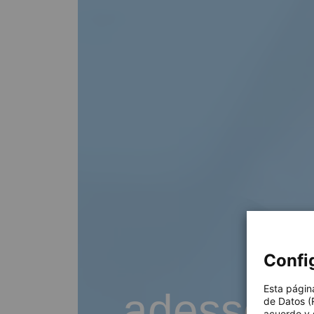
Confi
Esta págin
adesso B
de Datos (
acuerdo y 