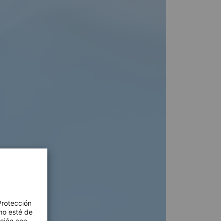
Protección
no esté de
ación con