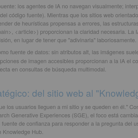
los agentes de IA no navegan visualmente; interp
uente:
 del código fuente). Mientras que los sitios web orientad
pender de heurísticas propensas a errores, las estructu
ain>, <article>) proporcionan la claridad necesaria. La 
sión, en lugar de tener que "adivinarla" laboriosamente.
sin atributos alt, las imágenes suel
como fuente de datos:
ripciones de imagen accesibles proporcionan a la IA el c
rrecta en consultas de búsqueda multimodal.
atégico: del sitio web al "Knowle
ue los usuarios lleguen a mi sitio y se queden en él." Con
earch Generative Experiences (SGE), el foco está cambia
 fuente de confianza para responder a la pregunta del us
un Knowledge Hub.