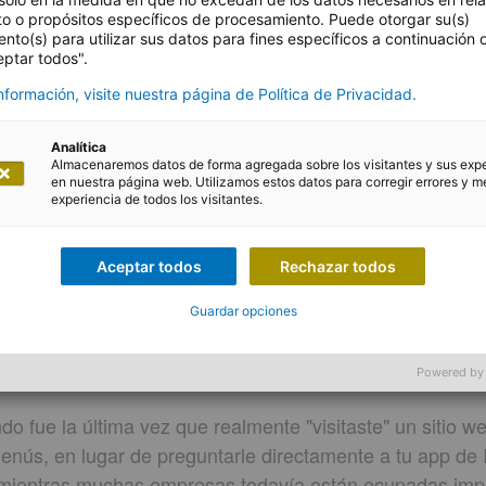
to o propósitos específicos de procesamiento. Puede otorgar su(s)
nto(s) para utilizar sus datos para fines específicos a continuación
eptar todos".
formación, visite nuestra página de Política de Privacidad.
Analítica
Almacenaremos datos de forma agregada sobre los visitantes y sus exp
en nuestra página web. Utilizamos estos datos para corregir errores y me
experiencia de todos los visitantes.
a Harport
Aceptar todos
Rechazar todos
ecnológica: por qué la accesibil
Guardar opciones
rada al mundo de la IA
Powered by
 fue la última vez que realmente "visitaste" un sitio 
enús, en lugar de preguntarle directamente a tu app de
 mientras muchas empresas todavía están ocupadas imp