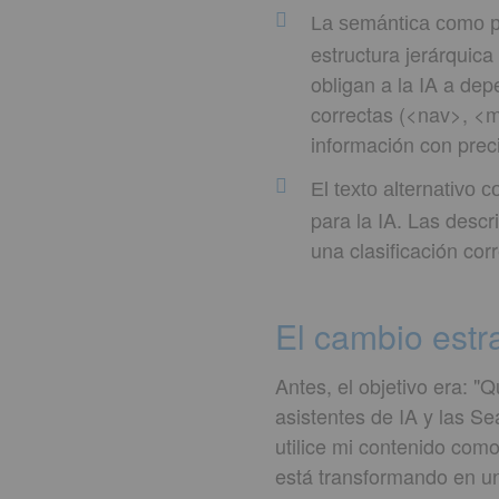
La semántica como p
estructura jerárquica
obligan a la IA a de
correctas (<nav>, <m
información con preci
El texto alternativo 
para la IA. Las desc
una clasificación co
El cambio estr
Antes, el objetivo era: "Q
asistentes de IA y las S
utilice mi contenido como
está transformando en 