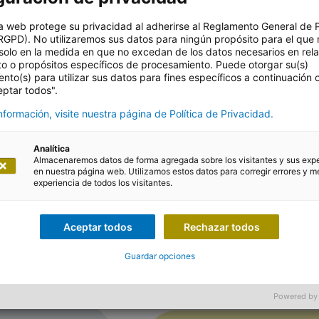
a web protege su privacidad al adherirse al Reglamento General de 
 (FTTH-DB)
RGPD). No utilizaremos sus datos para ningún propósito para el que 
solo en la medida en que no excedan de los datos necesarios en rel
to o propósitos específicos de procesamiento. Puede otorgar su(s)
nto(s) para utilizar sus datos para fines específicos a continuación
eptar todos".
formación, visite nuestra página de Política de Privacidad.
Analítica
Almacenaremos datos de forma agregada sobre los visitantes y sus exp
millones de clientes móviles, 1,3 millones de clientes
en nuestra página web. Utilizamos estos datos para corregir errores y me
experiencia de todos los visitantes.
de banda ancha (retail) Swisscom (Schweiz) AG es la e
r en Suiza. Unos 20.000 empleados registraron en el añ
millones de CHF.
Aceptar todos
Rechazar todos
Guardar opciones
Powered by