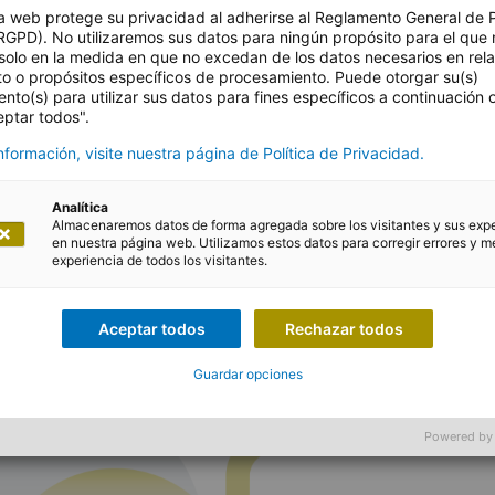
a web protege su privacidad al adherirse al Reglamento General de 
ión HelBS
RGPD). No utilizaremos sus datos para ningún propósito para el que 
solo en la medida en que no excedan de los datos necesarios en rel
to o propósitos específicos de procesamiento. Puede otorgar su(s)
nto(s) para utilizar sus datos para fines específicos a continuación
eptar todos".
formación, visite nuestra página de Política de Privacidad.
Analítica
Almacenaremos datos de forma agregada sobre los visitantes y sus exp
gurador suizo que opera en toda Europa. Desde 1996 el
en nuestra página web. Utilizamos estos datos para corregir errores y me
experiencia de todos los visitantes.
tura de gestión (holding). La sede del Grupo Helvetia se
iza.
Aceptar todos
Rechazar todos
Guardar opciones
Powered by