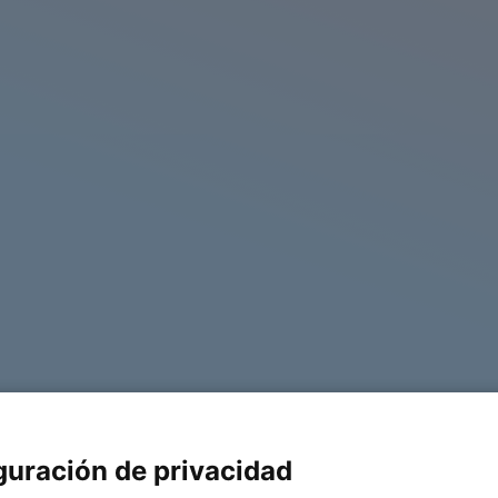
del portal de
guración de privacidad