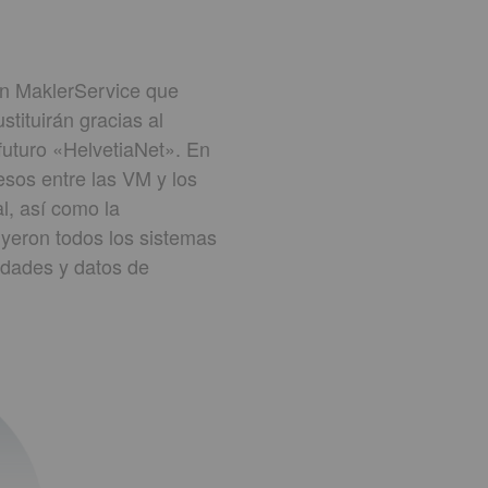
ben MaklerService que
tituirán gracias al
 futuro «HelvetiaNet». En
esos entre las VM y los
l, así como la
uyeron todos los sistemas
lidades y datos de