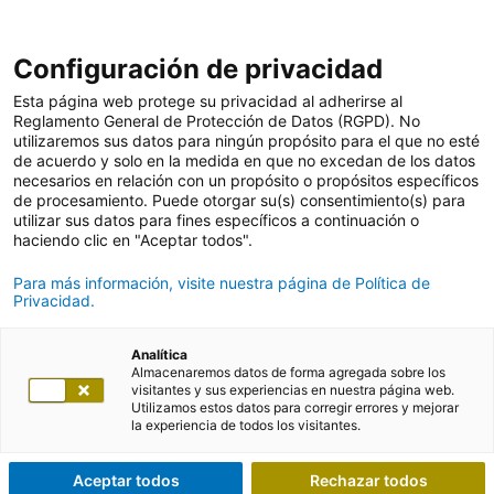
Nuestras referencias en el sector Seguros le darán una idea de
Configuración de privacidad
nuestro trabajo diario, así como de los distintos proyectos en los
que hemos ayudado a nuestros clientes a optimizar procesos de
Esta página web protege su privacidad al adherirse al
negocio de forma eficiente y ajustada con la ayuda de las
Reglamento General de Protección de Datos (RGPD). No
tecnologías más modernas.
utilizaremos sus datos para ningún propósito para el que no esté
de acuerdo y solo en la medida en que no excedan de los datos
necesarios en relación con un propósito o propósitos específicos
de procesamiento. Puede otorgar su(s) consentimiento(s) para
utilizar sus datos para fines específicos a continuación o
haciendo clic en "Aceptar todos".
Para más información, visite nuestra página de Política de
Privacidad.
Analítica
Almacenaremos datos de forma agregada sobre los
visitantes y sus experiencias en nuestra página web.
Utilizamos estos datos para corregir errores y mejorar
la experiencia de todos los visitantes.
Aceptar todos
Rechazar todos
¿Tienes alguna pregunta?